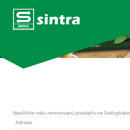
Navštívte našu renovovanú predajňu na Svätoplukove
Adresa: