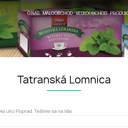
O NÁS
MALOOBCHOD
VEĽKOOBCHOD
PRODUK
Tatranská Lomnica
j ulici Poprad. Tešíme sa na Vás.