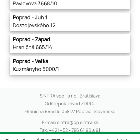
Pavlovova 3668/10
Poprad - Juh 1
Dostojevského 12
Poprad - Západ
Hraničná 665/14
Poprad - Veľká
Kuzmányho 5000/1
SINTRA spol. s r.o., Bratislava
Odštepný závod ZDROJ
Hraničná 665/14, 058 27 Poprad, Slovensko
E-mail:
sintra@pp.sintra.sk
Fax:
+421 - 52 - 786 61 90 a 91
Telefón:
+421 - 52 - 786 61 22