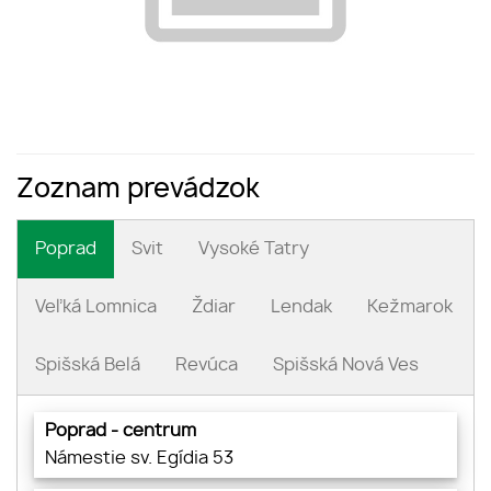
Zoznam prevádzok
Poprad
Svit
Vysoké Tatry
Veľká Lomnica
Ždiar
Lendak
Kežmarok
Spišská Belá
Revúca
Spišská Nová Ves
Poprad - centrum
Námestie sv. Egídia 53