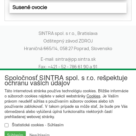
Sušené ovocie
SINTRA spol. s r.o., Bratislava
Odštepný závod ZDROJ
Hraničná 665/14, 058 27 Poprad, Slovensko
E-mail:
sintra@pp.sintra.sk
Fax:
+421 - 52 - 786 61 90 a 91
Spoločnosť SINTRA spol. s r.o. rešpektuje
Telefón:
+421 - 52 - 786 61 22
ochranu vašich údajov
Ochrana osobných údajov,
Táto internetová stránka používa technológiu cookies. Bližšie informácie
oznamovanie protispoločenskej činnosti.
o súboroch cookies nájdete v sekcii webstránky
Cookies
. Je Vaším
právom neudeliť súhlas s používaním súborov cookies alebo ich
IČO: 00685232
používanie zablokovať. V takom prípade sa môže stať, že bude pre Vás
obmedzená alebo vylúčená úplná funkcionalita niektorých častí
IČ DPH: SK2020441060
prehliadanej webovej stránky.
IBAN: SK 59 0200 0000 0000 0030 3562
Štatistické cookies - Súhlasím
Cookies
Súhlasím
Nesúhlasím