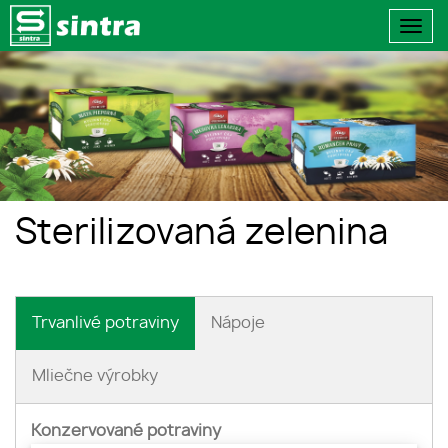
Togg
navi
Sterilizovaná zelenina
Trvanlivé potraviny
Nápoje
Mliečne výrobky
Konzervované potraviny